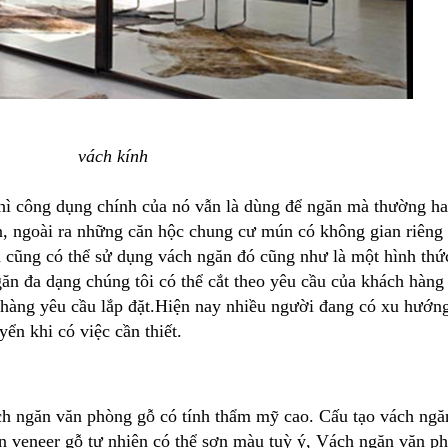
vách kính
 thì công dụng chính của nó vẫn là dùng để ngăn mà thường h
n, ngoài ra những căn hộc chung cư mún có không gian riêng 
 cũng có thể sử dụng vách ngăn đó cũng như là một hình thức
ăn đa dạng chúng tôi có thể cắt theo yêu cầu của khách hàng
 hàng yêu cầu lắp đặt.Hiện nay nhiều người đang có xu hướn
ển khi có việc cần thiết.
ch ngăn văn phòng gỗ có tính thẩm mỹ cao. Cấu tạo vách ng
n veneer gỗ tự nhiên có thể sơn màu tuỳ ý, Vách ngăn văn p