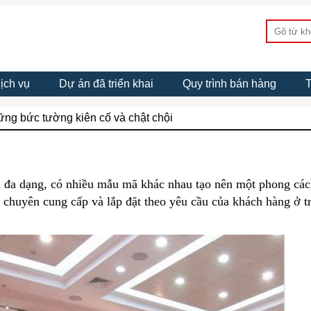
ịch vụ
Dự án đã triển khai
Quy trình bán hàng
T
ững bức tường kiên cố và chật chội
à đa dạng, có nhiều mẫu mã khác nhau tạo nên một phong cá
 vị chuyên cung cấp và lắp đặt theo yêu cầu của khách hàng ở t