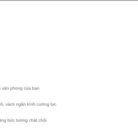
o văn phong của bạn
nh, vách ngăn kính cường lực
ững bức tường chật chội