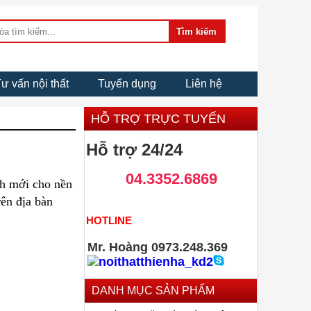
ư vấn nội thất
Tuyển dụng
Liên hệ
HỖ TRỢ TRỰC TUYẾN
Hỗ trợ 24/24
04.3352.6869
ch mới cho nền
rên địa bàn
HOTLINE
Mr. Hoàng 0973.248.369
DANH MỤC SẢN PHẨM