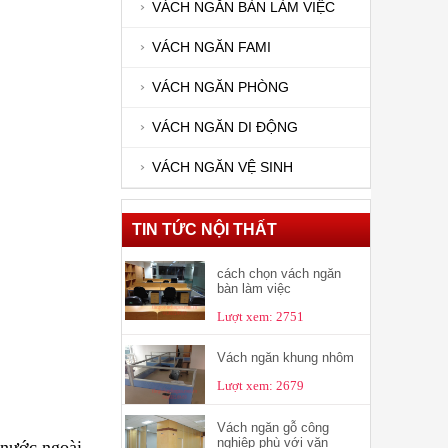
VÁCH NGĂN BÀN LÀM VIỆC
VÁCH NGĂN FAMI
VÁCH NGĂN PHÒNG
VÁCH NGĂN DI ĐỘNG
VÁCH NGĂN VỆ SINH
TIN TỨC NỘI THẤT
cách chọn vách ngăn
bàn làm việc
Lượt xem: 2751
Vách ngăn khung nhôm
Lượt xem: 2679
Vách ngăn gỗ công
nghiệp phù với văn
ừ nước ngoài